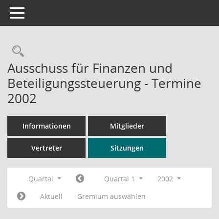
Toggle navigation
Rechercheauswahl
Ausschuss für Finanzen und
Beteiligungssteuerung - Termine
2002
Informationen
Mitglieder
Vertreter
Sitzungen
Quartal
Quartal 1
2002
Aktuell
Gremium auswählen