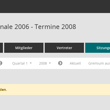
onale 2006 - Termine 2008
Mitglieder
Vertreter
Sitzung
Quartal 1
2008
Aktuell
Gremium au
den.