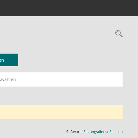
Rec
en
swählen
(Wird in
Software:
Sitzungsdienst
Session