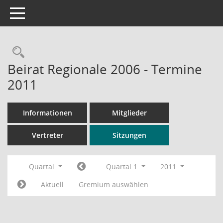
Toggle navigation
Rechercheauswahl
Beirat Regionale 2006 - Termine
2011
Informationen
Mitglieder
Vertreter
Sitzungen
Quartal
Quartal 1
2011
Aktuell
Gremium auswählen