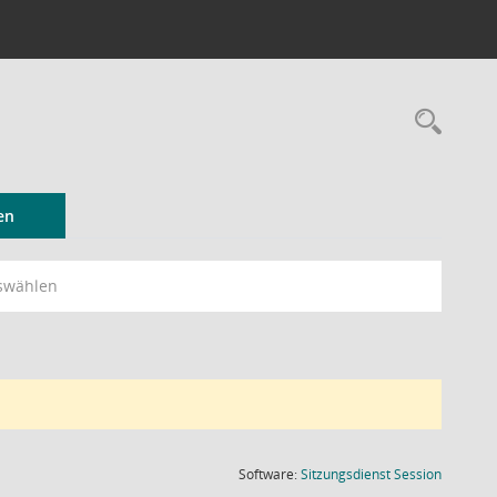
Rec
en
swählen
(Wird in
Software:
Sitzungsdienst
Session