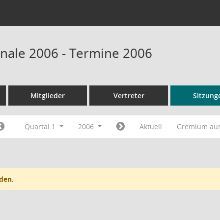
onale 2006 - Termine 2006
Mitglieder
Vertreter
Sitzung
Quartal 1
2006
Aktuell
Gremium au
den.