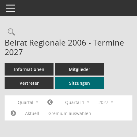
Toggle navigation
Rechercheauswahl
Beirat Regionale 2006 - Termine
2027
Informationen
Mitglieder
Vertreter
Sitzungen
Quartal
Quartal 1
2027
Aktuell
Gremium auswählen