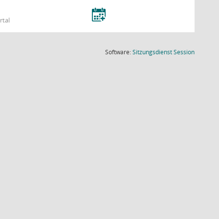
rtal
(Wird in
Software:
Sitzungsdienst
Session