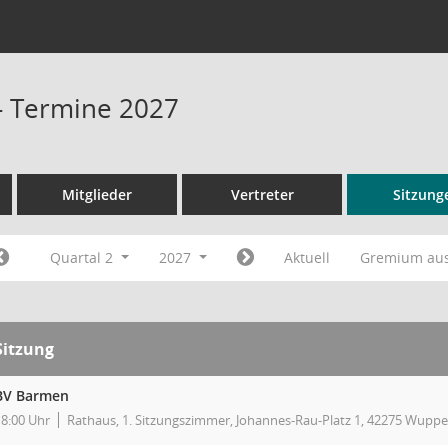
- Termine 2027
Mitglieder
Vertreter
Sitzung
Quartal 2
2027
Aktuell
Gremium au
Sitzung
BV Barmen
18:00 Uhr
Rathaus, 1. Sitzungszimmer, Johannes-Rau-Platz 1, 42275 Wuppe