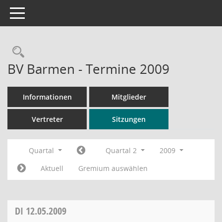
Toggle navigation
Rechercheauswahl
BV Barmen - Termine 2009
Informationen
Mitglieder
Vertreter
Sitzungen
Quartal
Quartal 2
2009
Aktuell
Gremium auswählen
DI
12.05.2009