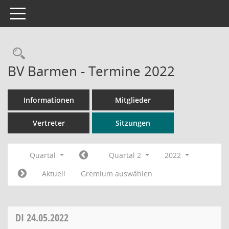
Toggle navigation
Rechercheauswahl
BV Barmen - Termine 2022
Informationen
Mitglieder
Vertreter
Sitzungen
Quartal
Quartal 2
2022
Aktuell
Gremium auswählen
DI
24.05.2022