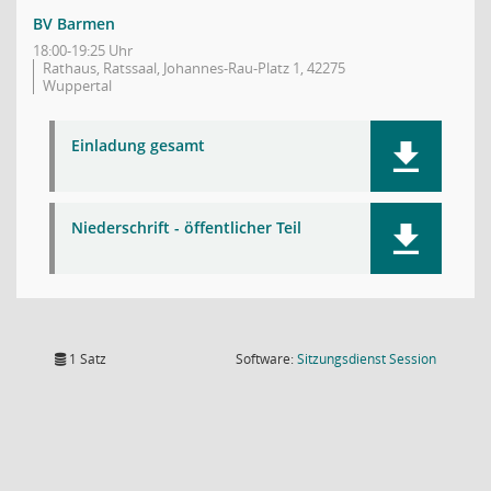
BV Barmen
18:00-19:25 Uhr
Rathaus, Ratssaal, Johannes-Rau-Platz 1, 42275
Wuppertal
Einladung gesamt
Niederschrift - öffentlicher Teil
(Wird in
1 Satz
Software:
Sitzungsdienst
Session