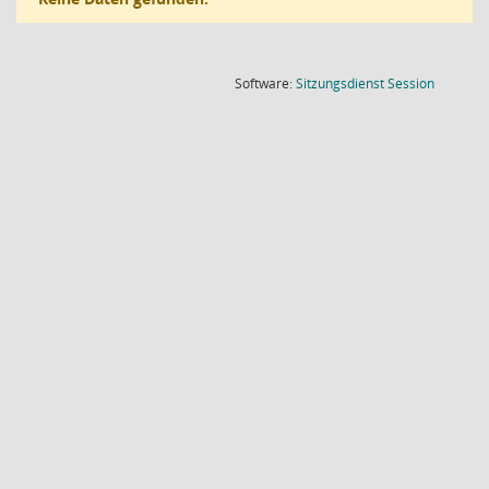
(Wird in
Software:
Sitzungsdienst
Session