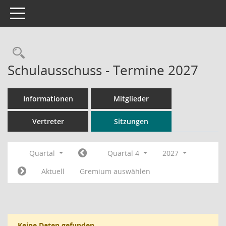
Toggle navigation
Rechercheauswahl
Schulausschuss - Termine 2027
Informationen
Mitglieder
Vertreter
Sitzungen
Quartal
Quartal 4
2027
Aktuell
Gremium auswählen
Keine Daten gefunden.