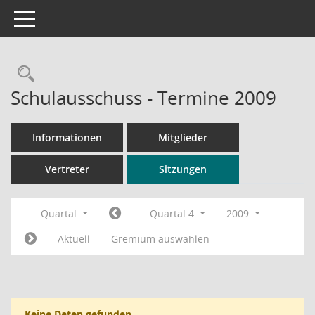
Toggle navigation
Rechercheauswahl
Schulausschuss - Termine 2009
Informationen
Mitglieder
Vertreter
Sitzungen
Quartal
Quartal 4
2009
Aktuell
Gremium auswählen
Keine Daten gefunden.