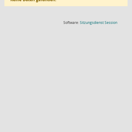
(Wird in
Software:
Sitzungsdienst
Session