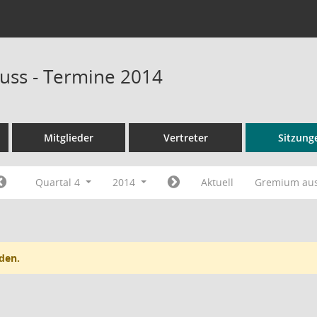
uss - Termine 2014
Mitglieder
Vertreter
Sitzung
Quartal 4
2014
Aktuell
Gremium au
den.