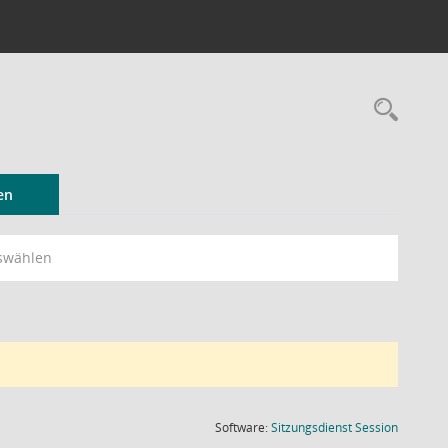
Rec
en
swählen
(Wird in
Software:
Sitzungsdienst
Session