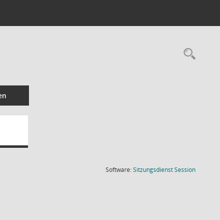
Rec
en
(Wird in
Software:
Sitzungsdienst
Session