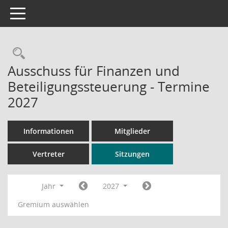
Toggle navigation
Rechercheauswahl
Ausschuss für Finanzen und
Beteiligungssteuerung - Termine
2027
Informationen
Mitglieder
Vertreter
Sitzungen
Jahr
2027
Gremium auswählen