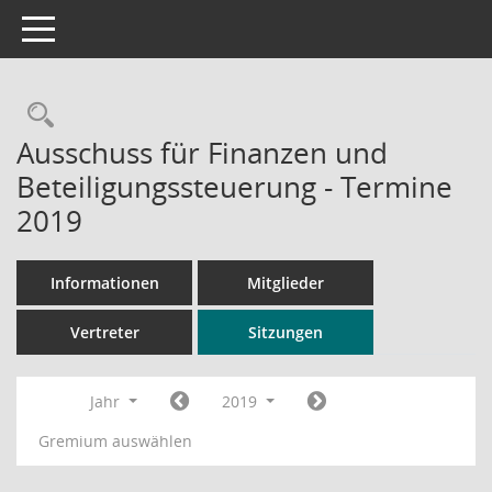
Toggle navigation
Rechercheauswahl
Ausschuss für Finanzen und
Beteiligungssteuerung - Termine
2019
Informationen
Mitglieder
Vertreter
Sitzungen
Jahr
2019
Gremium auswählen