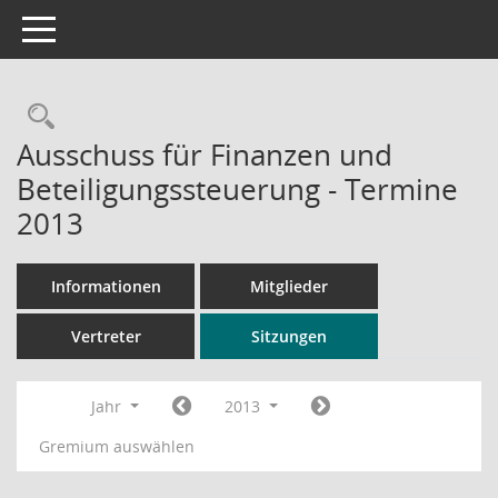
Toggle navigation
Rechercheauswahl
Ausschuss für Finanzen und
Beteiligungssteuerung - Termine
2013
Informationen
Mitglieder
Vertreter
Sitzungen
Jahr
2013
Gremium auswählen