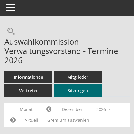
Toggle navigation
Rechercheauswahl
Auswahlkommission
Verwaltungsvorstand - Termine
2026
Informationen
Mitglieder
Vertreter
Sitzungen
Monat
Dezember
2026
Aktuell
Gremium auswählen