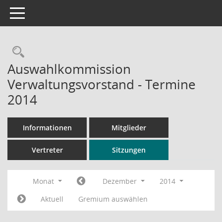
Toggle navigation
Rechercheauswahl
Auswahlkommission
Verwaltungsvorstand - Termine
2014
Informationen
Mitglieder
Vertreter
Sitzungen
Monat
Dezember
2014
Aktuell
Gremium auswählen