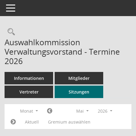
Toggle navigation
Rechercheauswahl
Auswahlkommission
Verwaltungsvorstand - Termine
2026
Informationen
Mitglieder
Vertreter
Sitzungen
Monat
Mai
2026
Aktuell
Gremium auswählen