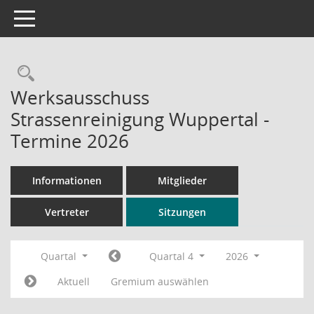
Toggle navigation
Rechercheauswahl
Werksausschuss
Strassenreinigung Wuppertal -
Termine 2026
Informationen
Mitglieder
Vertreter
Sitzungen
Quartal
Quartal 4
2026
Aktuell
Gremium auswählen