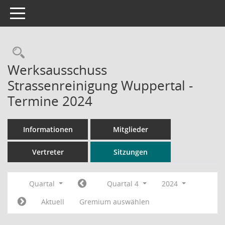
Toggle navigation
Rechercheauswahl
Werksausschuss
Strassenreinigung Wuppertal -
Termine 2024
Informationen
Mitglieder
Vertreter
Sitzungen
Quartal
Quartal 4
2024
Aktuell
Gremium auswählen