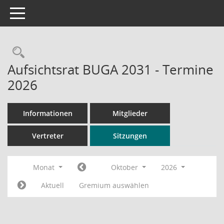
Toggle navigation
Rechercheauswahl
Aufsichtsrat BUGA 2031 - Termine
2026
Informationen
Mitglieder
Vertreter
Sitzungen
Monat
Oktober
2026
Aktuell
Gremium auswählen