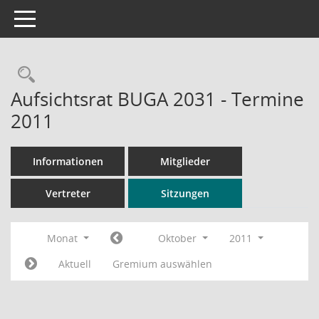
Toggle navigation
Rechercheauswahl
Aufsichtsrat BUGA 2031 - Termine
2011
Informationen
Mitglieder
Vertreter
Sitzungen
Monat
Oktober
2011
Aktuell
Gremium auswählen