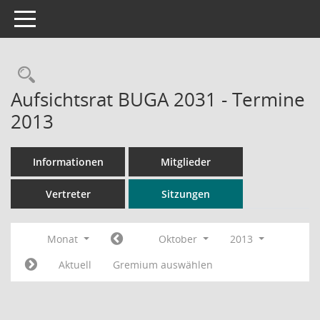
Toggle navigation
Rechercheauswahl
Aufsichtsrat BUGA 2031 - Termine
2013
Informationen
Mitglieder
Vertreter
Sitzungen
Monat
Oktober
2013
Aktuell
Gremium auswählen