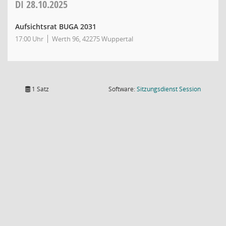
DI
28.10.2025
Aufsichtsrat BUGA 2031
17:00 Uhr
Werth 96, 42275 Wuppertal
(Wird in
1 Satz
Software:
Sitzungsdienst
Session