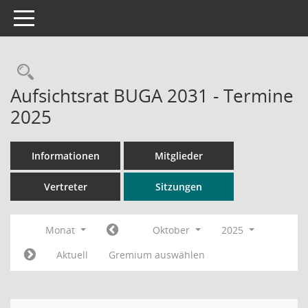
Toggle navigation
Rechercheauswahl
Aufsichtsrat BUGA 2031 - Termine
2025
Informationen
Mitglieder
Vertreter
Sitzungen
Monat
Oktober
2025
Aktuell
Gremium auswählen