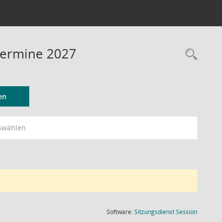
Termine 2027
Rec
en
swählen
(Wird in
Software:
Sitzungsdienst
Session