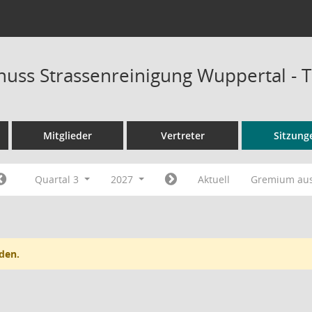
uss Strassenreinigung Wuppertal - 
Mitglieder
Vertreter
Sitzung
Quartal 3
2027
Aktuell
Gremium au
den.