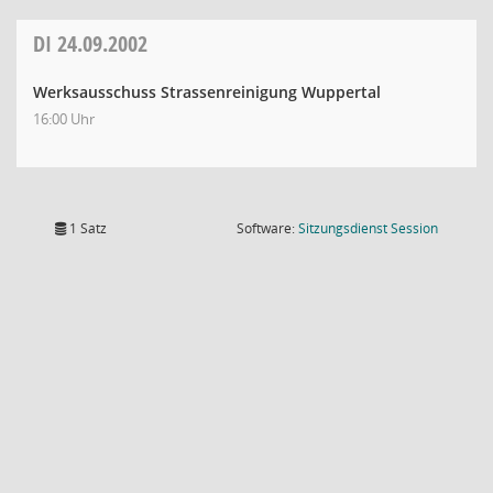
DI
24.09.2002
Werksausschuss Strassenreinigung Wuppertal
16:00 Uhr
(Wird in
1 Satz
Software:
Sitzungsdienst
Session