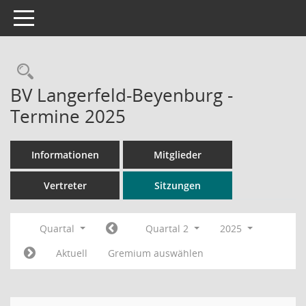
Toggle navigation
Rechercheauswahl
BV Langerfeld-Beyenburg -
Termine 2025
Informationen
Mitglieder
Vertreter
Sitzungen
Quartal
Quartal 2
2025
Aktuell
Gremium auswählen