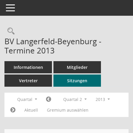
Toggle navigation
Rechercheauswahl
BV Langerfeld-Beyenburg -
Termine 2013
Informationen
Mitglieder
Vertreter
Sitzungen
Quartal
Quartal 2
2013
Aktuell
Gremium auswählen