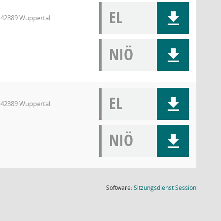
EL
, 42389 Wuppertal
NIÖ
EL
, 42389 Wuppertal
NIÖ
(Wird in
Software:
Sitzungsdienst
Session