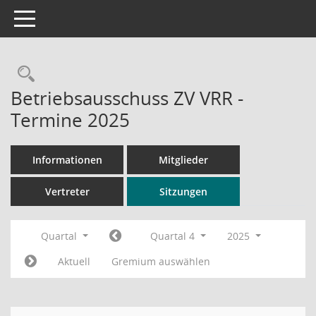
Toggle navigation
Rechercheauswahl
Betriebsausschuss ZV VRR -
Termine 2025
Informationen
Mitglieder
Vertreter
Sitzungen
Quartal
Quartal 4
2025
Aktuell
Gremium auswählen