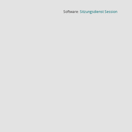
(Wird in
Software:
Sitzungsdienst
Session