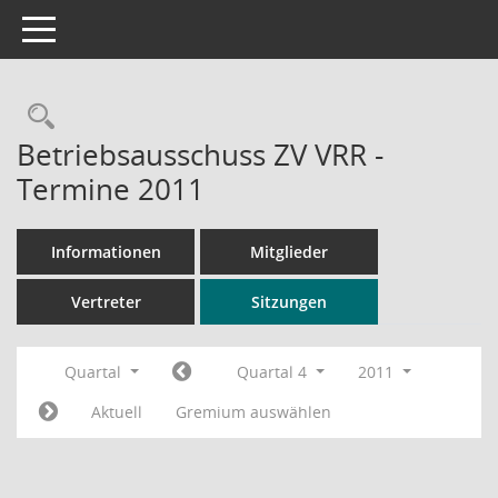
Toggle navigation
Rechercheauswahl
Betriebsausschuss ZV VRR -
Termine 2011
Informationen
Mitglieder
Vertreter
Sitzungen
Quartal
Quartal 4
2011
Aktuell
Gremium auswählen