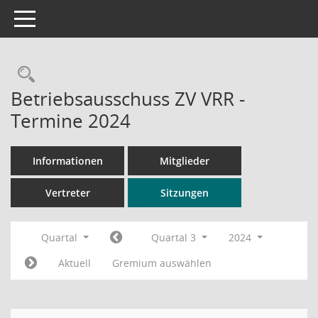
Toggle navigation
Rechercheauswahl
Betriebsausschuss ZV VRR -
Termine 2024
Informationen
Mitglieder
Vertreter
Sitzungen
Quartal
Quartal 3
2024
Aktuell
Gremium auswählen