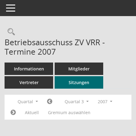
Toggle navigation
Rechercheauswahl
Betriebsausschuss ZV VRR -
Termine 2007
Informationen
Mitglieder
Vertreter
Sitzungen
Quartal
Quartal 3
2007
Aktuell
Gremium auswählen