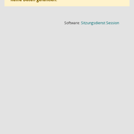
(Wird in
Software:
Sitzungsdienst
Session