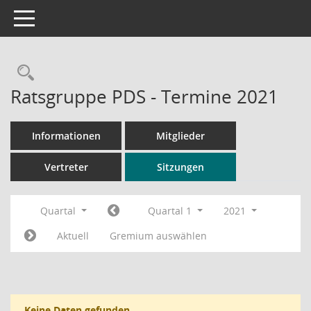
Toggle navigation
Rechercheauswahl
Ratsgruppe PDS - Termine 2021
Informationen
Mitglieder
Vertreter
Sitzungen
Quartal
Quartal 1
2021
Aktuell
Gremium auswählen
Keine Daten gefunden.