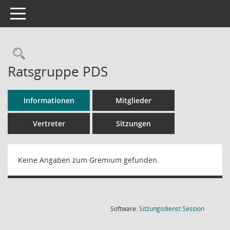
Toggle navigation
Rechercheauswahl
Ratsgruppe PDS
Informationen
Mitglieder
Vertreter
Sitzungen
Keine Angaben zum Gremium gefunden.
(Wird in
Software:
Sitzungsdienst
Session