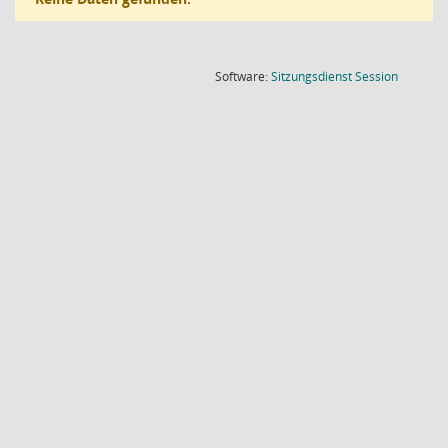
(Wird in
Software:
Sitzungsdienst
Session