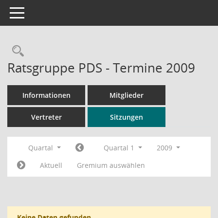
Toggle navigation
Rechercheauswahl
Ratsgruppe PDS - Termine 2009
Informationen
Mitglieder
Vertreter
Sitzungen
Quartal
Quartal 1
2009
Aktuell
Gremium auswählen
Keine Daten gefunden.