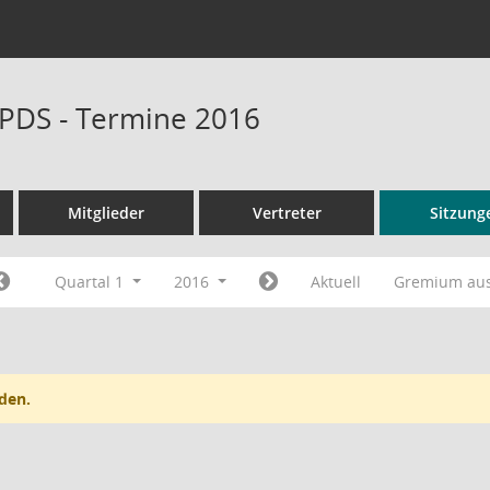
PDS - Termine 2016
Mitglieder
Vertreter
Sitzung
Quartal 1
2016
Aktuell
Gremium au
den.