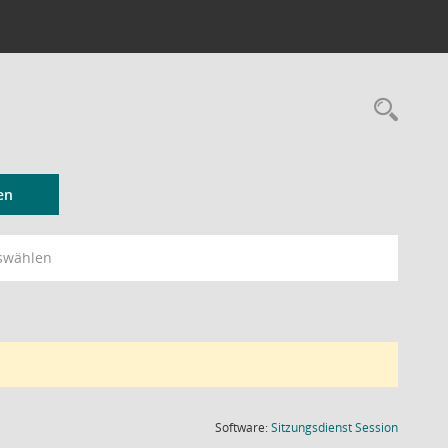
Rec
en
swählen
(Wird in
Software:
Sitzungsdienst
Session