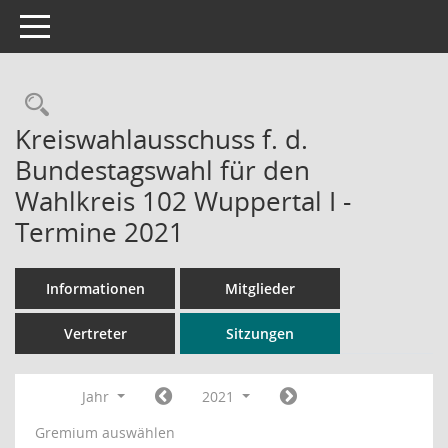
Toggle navigation
Rechercheauswahl
Kreiswahlausschuss f. d.
Bundestagswahl für den
Wahlkreis 102 Wuppertal I -
Termine 2021
Informationen
Mitglieder
Vertreter
Sitzungen
Jahr
2021
Gremium auswählen