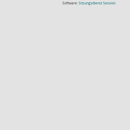
(Wird in
Software:
Sitzungsdienst
Session