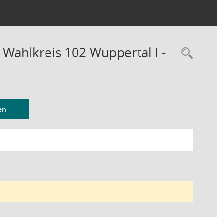
 Wahlkreis 102 Wuppertal I -
Rec
en