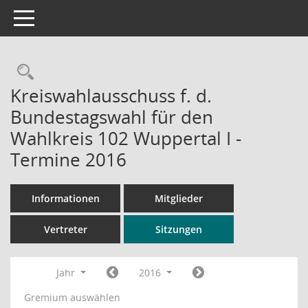
Toggle navigation
Rechercheauswahl
Kreiswahlausschuss f. d.
Bundestagswahl für den
Wahlkreis 102 Wuppertal I -
Termine 2016
Informationen
Mitglieder
Vertreter
Sitzungen
Jahr
2016
Gremium auswählen