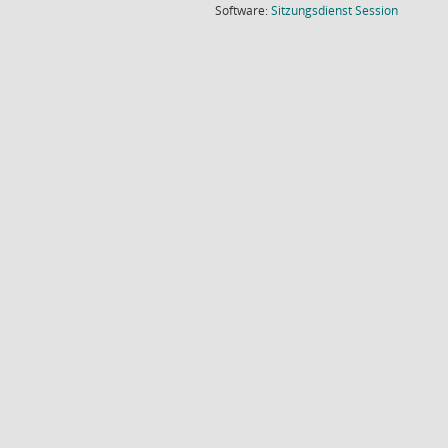
(Wird in
Software:
Sitzungsdienst
Session