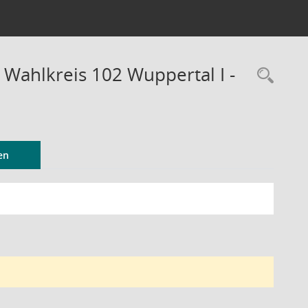
 Wahlkreis 102 Wuppertal I -
Rec
en