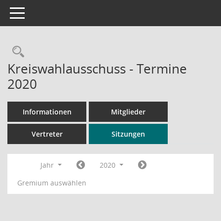
Toggle navigation
Rechercheauswahl
Kreiswahlausschuss - Termine
2020
Informationen
Mitglieder
Vertreter
Sitzungen
Jahr
2020
Gremium auswählen