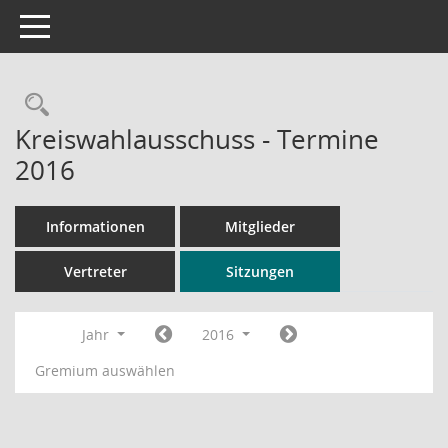
Toggle navigation
Rechercheauswahl
Kreiswahlausschuss - Termine
2016
Informationen
Mitglieder
Vertreter
Sitzungen
Jahr
2016
Gremium auswählen