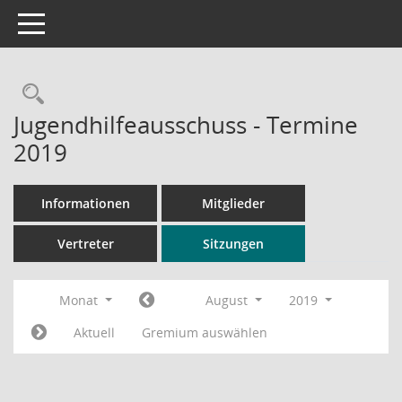
Toggle navigation
Rechercheauswahl
Jugendhilfeausschuss - Termine
2019
Informationen
Mitglieder
Vertreter
Sitzungen
Monat
August
2019
Aktuell
Gremium auswählen