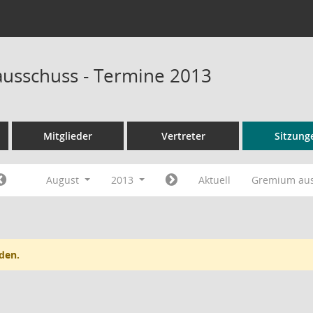
ausschuss - Termine 2013
Mitglieder
Vertreter
Sitzung
August
2013
Aktuell
Gremium au
den.