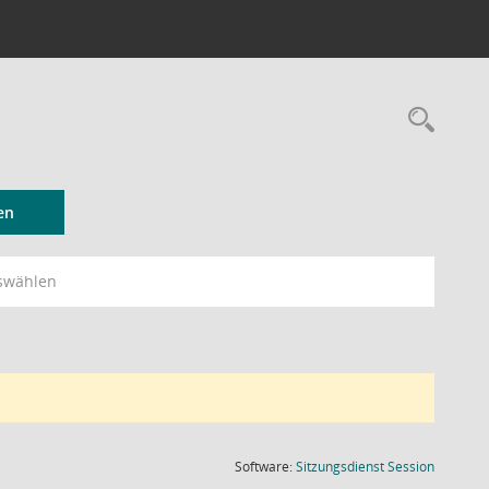
Rec
en
swählen
(Wird in
Software:
Sitzungsdienst
Session