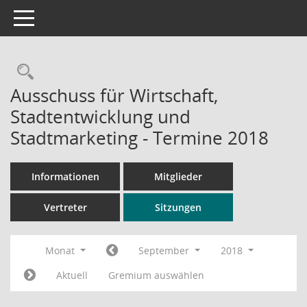
Toggle navigation
Rechercheauswahl
Ausschuss für Wirtschaft,
Stadtentwicklung und
Stadtmarketing - Termine 2018
Informationen
Mitglieder
Vertreter
Sitzungen
Monat
September
2018
Aktuell
Gremium auswählen