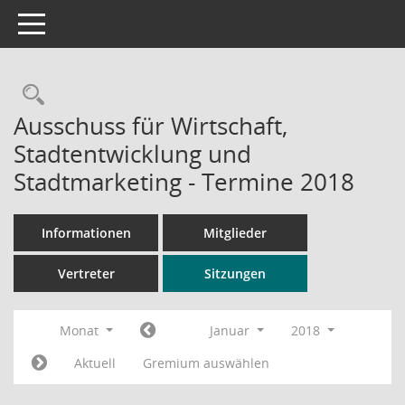
Toggle navigation
Rechercheauswahl
Ausschuss für Wirtschaft,
Stadtentwicklung und
Stadtmarketing - Termine 2018
Informationen
Mitglieder
Vertreter
Sitzungen
Monat
Januar
2018
Aktuell
Gremium auswählen