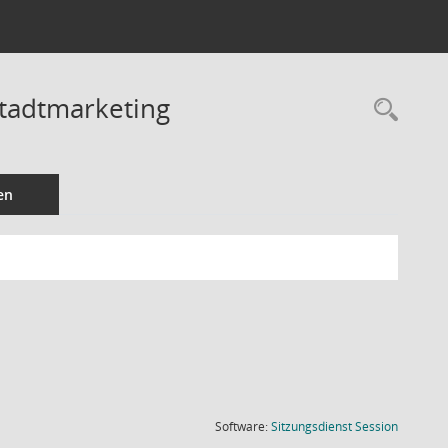
Stadtmarketing
Rec
en
(Wird in
Software:
Sitzungsdienst
Session