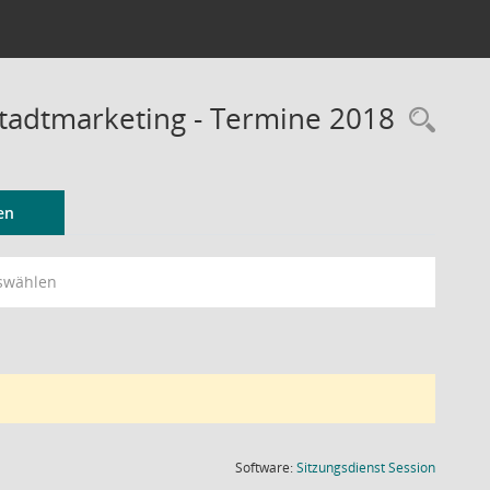
Stadtmarketing - Termine 2018
Rec
en
swählen
(Wird in
Software:
Sitzungsdienst
Session