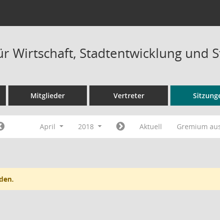
ür Wirtschaft, Stadtentwicklung und 
Mitglieder
Vertreter
Sitzung
April
2018
Aktuell
Gremium au
den.